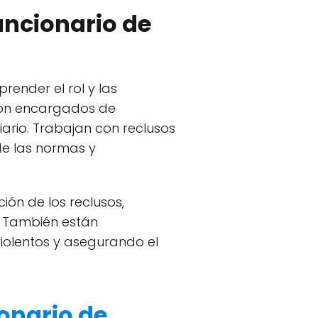
uncionario de
render el rol y las
 son encargados de
iario. Trabajan con reclusos
de las normas y
ión de los reclusos,
. También están
violentos y asegurando el
ionario de