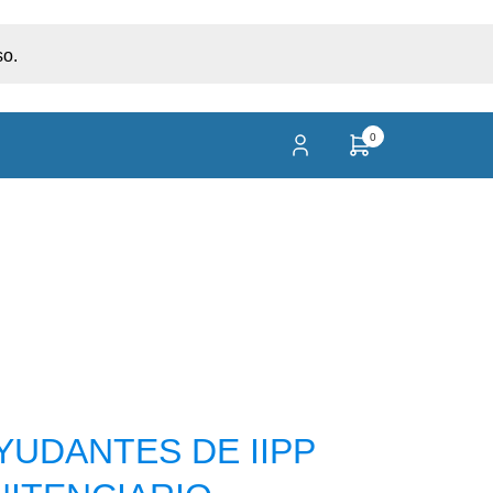
so.
0
YUDANTES DE IIPP